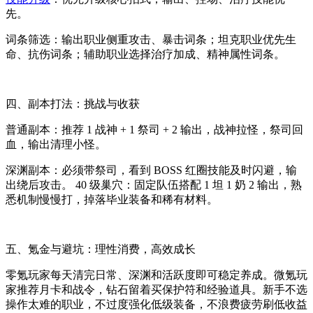
先。
词条筛选：输出职业侧重攻击、暴击词条；坦克职业优先生
命、抗伤词条；辅助职业选择治疗加成、精神属性词条。
四、副本打法：挑战与收获
普通副本：推荐 1 战神 + 1 祭司 + 2 输出，战神拉怪，祭司回
血，输出清理小怪。
深渊副本：必须带祭司，看到 BOSS 红圈技能及时闪避，输
出绕后攻击。 40 级巢穴：固定队伍搭配 1 坦 1 奶 2 输出，熟
悉机制慢慢打，掉落毕业装备和稀有材料。
五、氪金与避坑：理性消费，高效成长
零氪玩家每天清完日常、深渊和活跃度即可稳定养成。微氪玩
家推荐月卡和战令，钻石留着买保护符和经验道具。新手不选
操作太难的职业，不过度强化低级装备，不浪费疲劳刷低收益