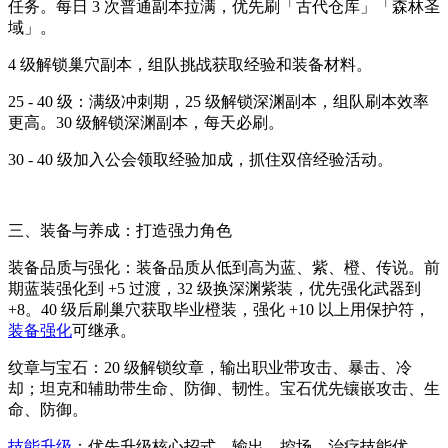
任务。每日 3 次普通副本拉满，优先刷「古代仓库」「森林圣
域」。
4 级解锁巢穴副本，组队挑战获取经验和装备材料。
25 - 40 级：满级冲刺期，25 级解锁深渊副本，组队刷本效率
更高。30 级解锁深渊副本，每天必刷。
30 - 40 级加入公会领取经验加成，抓住双倍经验活动。
三、装备与养成：打造强力角色
装备品质与强化：装备品质从低到高为蓝、紫、橙、传说。前
期蓝装强化到 +5 过渡，32 级换深渊紫装，优先强化武器到
+8。40 级后刷巢穴获取毕业橙装，强化 +10 以上用保护符，
装备强化
可继承。
纹章与宝石：20 级解锁纹章，输出职业带攻击、暴击、冷
却；坦克和辅助带生命、防御、韧性。宝石优先镶嵌攻击、生
命、防御。
技能升级
：优先升级核心招式，输出、控场、治疗技能优