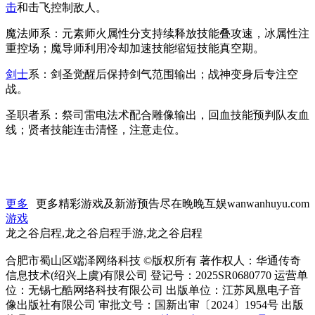
击
和击飞控制敌人。
魔法师系：元素师火属性分支持续释放技能叠攻速，冰属性注
重控场；魔导师利用冷却加速技能缩短技能真空期。
剑士
系：剑圣觉醒后保持剑气范围输出；战神变身后专注空
战。
圣职者系：祭司雷电法术配合雕像输出，回血技能预判队友血
线；贤者技能连击清怪，注意走位。
更多
更多精彩游戏及新游预告尽在晚晚互娱wanwanhuyu.com
游戏
龙之谷启程,龙之谷启程手游,龙之谷启程
合肥市蜀山区端泽网络科技 ©版权所有 著作权人：华通传奇
信息技术(绍兴上虞)有限公司 登记号：2025SR0680770 运营单
位：无锡七酷网络科技有限公司 出版单位：江苏凤凰电子音
像出版社有限公司 审批文号：国新出审〔2024〕1954号 出版