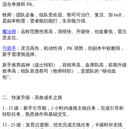
适合单挑和 PK。
牧师：团队必备，组队受欢迎。祭司可治疗、复活、加 buff，
是副本刚需；贤者能抗能打，生存能力强。
魔法师
：远程范围伤害高，清怪快、升级快，但血量低，需注
意走位。
弓箭手
：灵活高伤，机动性强，PK 强势，但副本中较脆弱，
新手需谨慎选择。
新手推荐战神（战士转职），容错率高，血厚防高，前期升级
效率高；组队首选祭司（牧师转职），是团队的 “移动血
包”。
二、快速升级：高效成长之路
1 - 15 级：新手引导期，2 小时内速推主线任务，完成引导和
转职任务，熟悉操作和基础交互。
15 - 25 级：发育过渡期，优先完成主线任务，卡级时补支线