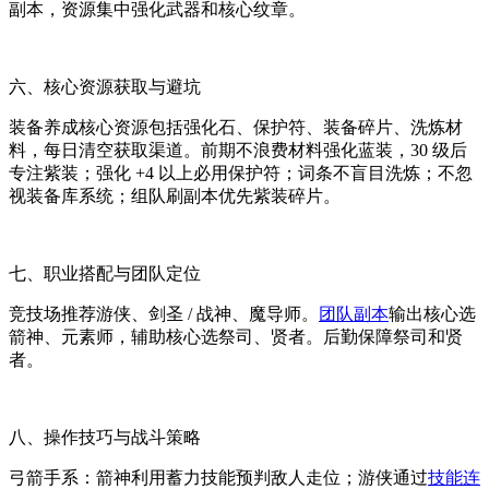
副本，资源集中强化武器和核心纹章。
六、核心资源获取与避坑
装备养成核心资源包括强化石、保护符、装备碎片、洗炼材
料，每日清空获取渠道。前期不浪费材料强化蓝装，30 级后
专注紫装；强化 +4 以上必用保护符；词条不盲目洗炼；不忽
视装备库系统；组队刷副本优先紫装碎片。
七、职业搭配与团队定位
竞技场推荐游侠、剑圣 / 战神、魔导师。
团队副本
输出核心选
箭神、元素师，辅助核心选祭司、贤者。后勤保障祭司和贤
者。
八、操作技巧与战斗策略
弓箭手系：箭神利用蓄力技能预判敌人走位；游侠通过
技能连