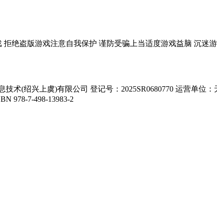
戏
拒绝盗版游戏
注意自我保护
谨防受骗上当
适度游戏益脑
沉迷游
术(绍兴上虞)有限公司 登记号：2025SR0680770 运营
-7-498-13983-2