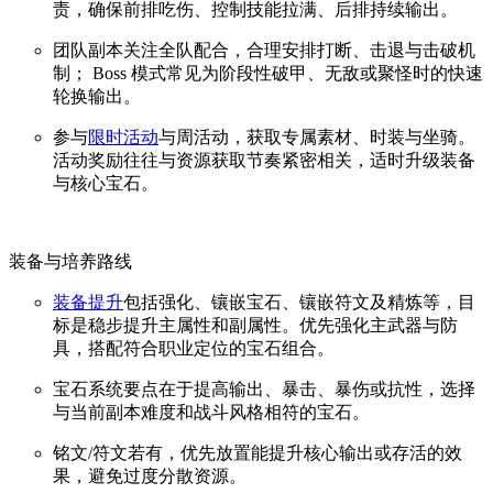
责，确保前排吃伤、控制技能拉满、后排持续输出。
团队副本关注全队配合，合理安排打断、击退与击破机
制； Boss 模式常见为阶段性破甲、无敌或聚怪时的快速
轮换输出。
参与
限时活动
与周活动，获取专属素材、时装与坐骑。
活动奖励往往与资源获取节奏紧密相关，适时升级装备
与核心宝石。
装备与培养路线
装备提升
包括强化、镶嵌宝石、镶嵌符文及精炼等，目
标是稳步提升主属性和副属性。优先强化主武器与防
具，搭配符合职业定位的宝石组合。
宝石系统要点在于提高输出、暴击、暴伤或抗性，选择
与当前副本难度和战斗风格相符的宝石。
铭文/符文若有，优先放置能提升核心输出或存活的效
果，避免过度分散资源。