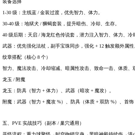
装备选择
1-30 级：主线蓝 / 金装过渡，优先智力、体力。
30-40 级：地狱犬 / 狮蝎套装，提升暗伤、冷却、生存。
40 级后期：天启 / 海龙红色传说套，潜力注入智力、体力、
武器：优先强化法杖，副手宝珠同步，强化 + 12 触发额外属性
纹章搭配（核心 8 个）
智力、魔法攻击、冷却缩减、暗属性攻击、致命一击、体质、
龙玉 / 附魔
龙玉：防具（智力 + 体力）、武器（暗攻 + 魔攻）。
附魔：武器（智力 + 魔攻 %）、防具（体质 + 双防 %）、首饰
五、PVE 实战技巧（副本 / 巢穴通用）
开怪流程：重力球聚怪→时空枷锁定身→黑暗神殿持续伤→清