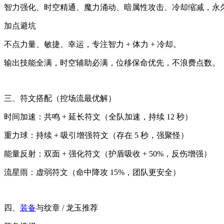
智力强化、时空精通、魔力涌动、暗属性攻击、冷却缩减，永
加点避坑
不点力量、敏捷、幸运，专注智力 + 体力 + 冷却。
输出技能全满，时空辅助必满，位移保命优先，不浪费点数。
三、符文搭配（控场流最优解）
时间加速：共鸣 + 延长符文（全队加速，持续 12 秒）
重力球：持续 + 吸引增强符文（存在 5 秒，强聚怪）
能量反射：双面 + 强化符文（护盾吸收 + 50%，反伤增强）
流星雨：虚弱符文（命中降攻 15%，团队更安全）
四、
装备
与纹章 / 龙玉推荐