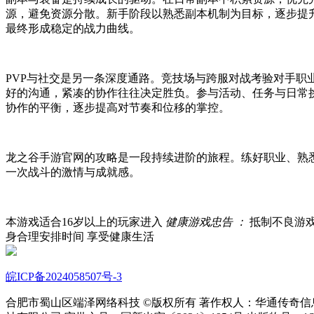
源，避免资源分散。新手阶段以熟悉副本机制为目标，逐步
提
最终形成稳定的战力曲线。
PVP与社交是另一条深度通路。竞技场与跨服对战考验对手
好的沟通，紧凑的协作往往决定胜负。参与活动、任务与日常
协作的平衡，逐步提高对节奏和位移的掌控。
龙之谷手游官网的攻略是一段持续进阶的旅程。练好职业、熟
一次战斗的激情与成就感。
本游戏适合
16
岁以上的玩家进入
健康游戏忠告 ：
抵制不良游
身
合理安排时间
享受健康生活
皖ICP备2024058507号-3
合肥市蜀山区端泽网络科技 ©版权所有 著作权人：华通传奇信息技